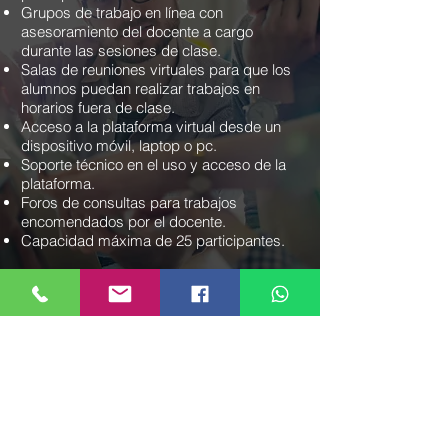
Grupos de trabajo en línea con
asesoramiento del docente a cargo
durante las sesiones de clase.
Salas de reuniones virtuales para que los
alumnos puedan realizar trabajos en
horarios fuera de clase.
Acceso a la plataforma virtual desde un
dispositivo móvil, laptop o pc.
Soporte técnico en el uso y acceso de la
plataforma.
Foros de consultas para trabajos
encomendados por el docente.
Capacidad máxima de 25 participantes.
Clientes Corporativos