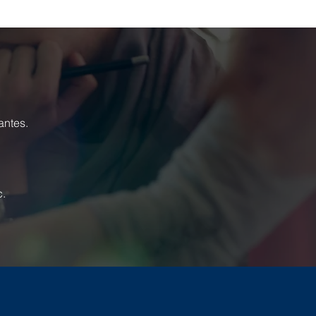
antes.
c.