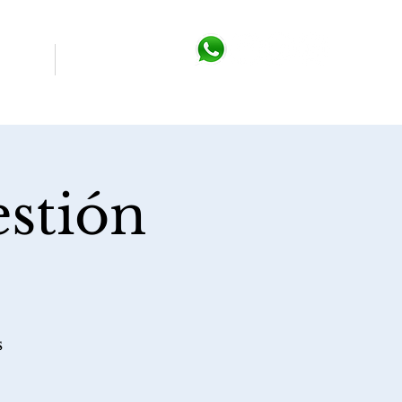
áctenos
Campus Virtual
estión
s