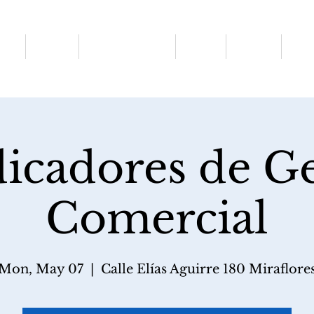
ros
Cursos
Especializaciones
Galería
Clientes
Cont
dicadores de G
Comercial
Mon, May 07
  |  
Calle Elías Aguirre 180 Miraflore