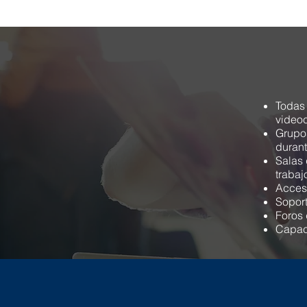
Todas 
videoc
Grupos
durant
Salas 
trabaj
Acceso
Soport
Foros 
Capac