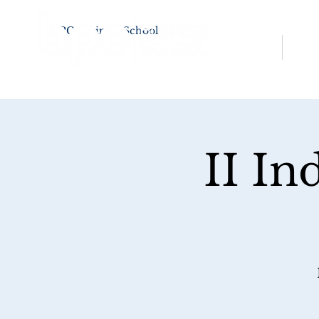
BPC Business School
Inicio
Nosot
II In