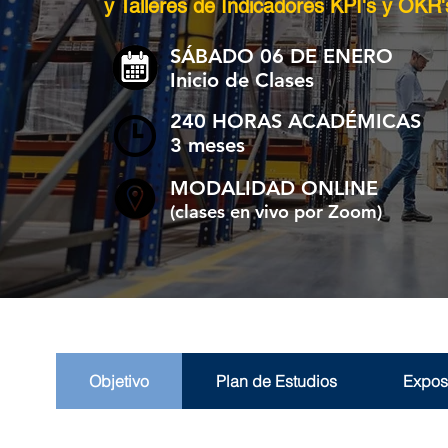
y Talleres de Indicadores KPI's y OKR'
SÁBADO 06 DE ENERO
Inicio de Clases
240 HORAS ACADÉMICAS
3 meses
MODALIDA
D ONLINE
(clases en vivo por Zoom)
Objetivo
Plan de Estudios
Expos