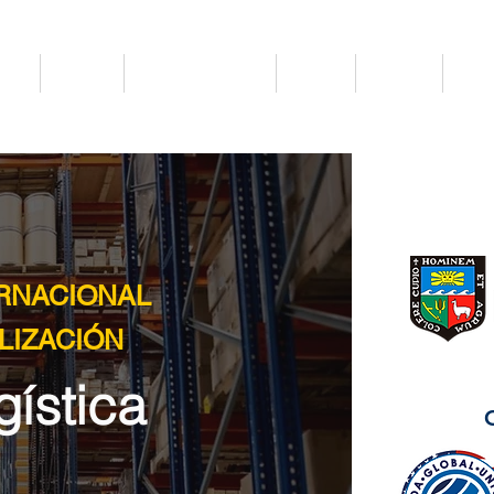
ros
Cursos
Especializaciones
Galería
Clientes
Cont
RNACIONAL
LIZACIÓN
ística