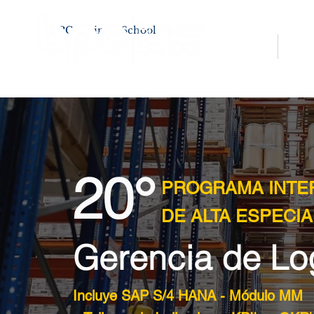
BPC Business School
Inicio
Nosot
20°
PROGRAMA INTE
DE ALTA ESPECIA
Gerencia de Log
Incluye SAP S/4 HANA - Módulo MM