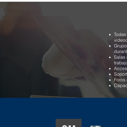
Todas 
videoc
Grupos
durant
Salas 
trabaj
Acceso
Soport
Foros 
Capac