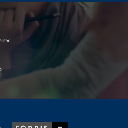
antes.
c.